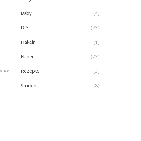
Baby
(4)
DIY
(23)
Häkeln
(1)
Nähen
(73)
tare
Rezepte
(3)
Stricken
(8)