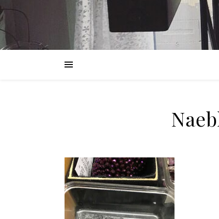
Naebl