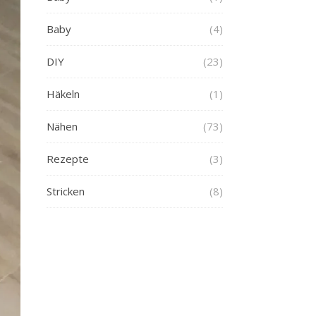
Baby
(4)
DIY
(23)
Häkeln
(1)
Nähen
(73)
Rezepte
(3)
Stricken
(8)