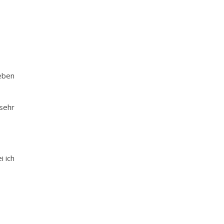
eben
sehr
i ich